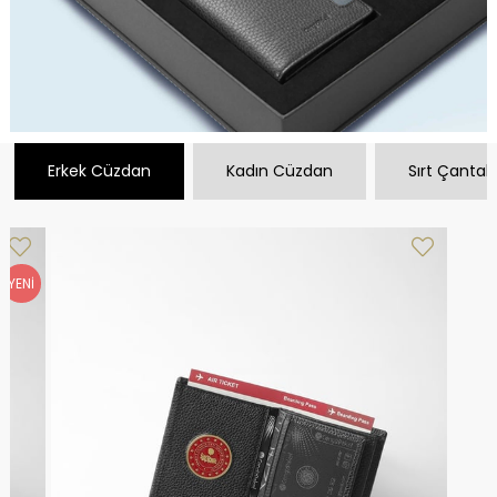
Erkek Cüzdan
Kadın Cüzdan
Sırt Çantala
YENI
ÜRÜN