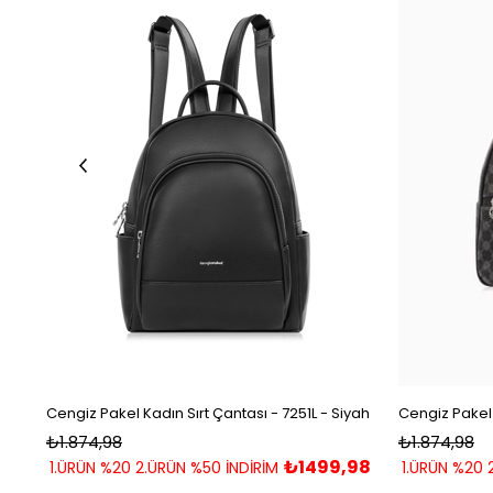
Cengiz Pakel Kadın Sırt Çantası - 7251L - Siyah
₺1.874,98
₺1.874,98
₺1499,98
1.ÜRÜN %20 2.ÜRÜN %50 İNDİRİM
1.ÜRÜN %20 