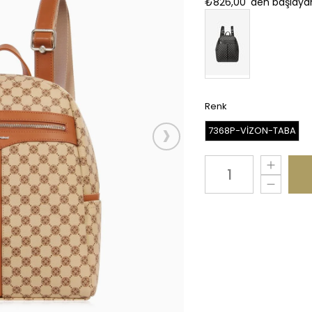
₺826,00
'den başlayan
Renk
›
7368P-VİZON-TABA