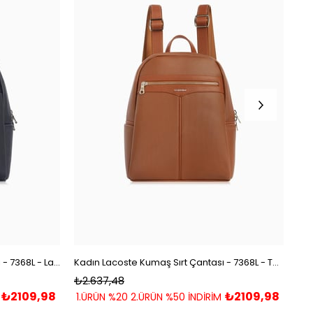
Kadın Lacoste Kumaş Sırt Çantası - 7368L - Lacivert
Kadın Lacoste Kumaş Sırt Çantası - 7368L - Taba
₺2.637,48
₺2
₺2109,98
₺2109,98
1.ÜRÜN %20 2.ÜRÜN %50 İNDİRİM
1.