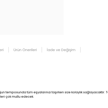
ri
Ürün Önerileri
İade ve Değişim
ğun temposunda tüm eşyalarınızı taşırken size kolaylık sağlayacaktır. T
leri çok mutlu edecek.