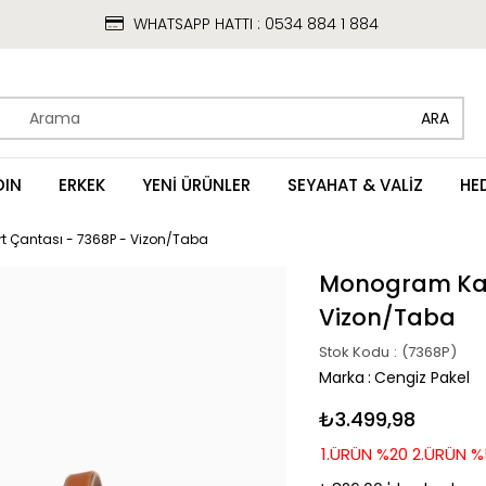
WHATSAPP HATTI : 0534 884 1 884
DIN
ERKEK
YENİ ÜRÜNLER
SEYAHAT & VALİZ
HE
t Çantası - 7368P - Vizon/Taba
Monogram Kadı
Vizon/Taba
Stok Kodu
(7368P)
Marka
:
Cengiz Pakel
₺3.499,98
1.ÜRÜN %20 2.ÜRÜN %