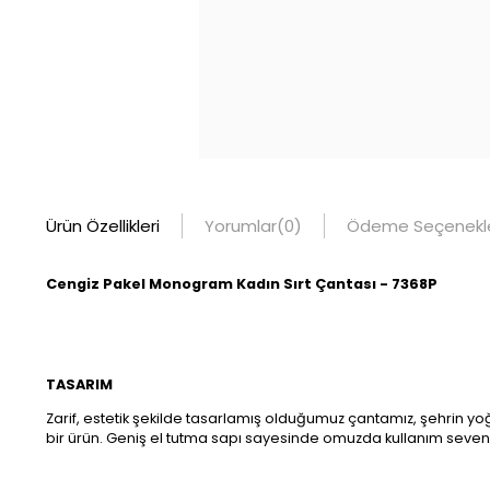
Ürün Özellikleri
Yorumlar
(0)
Ödeme Seçenekle
Cengiz Pakel Monogram Kadın Sırt Çantası - 7368P
TASARIM
Zarif, estetik şekilde tasarlamış olduğumuz çantamız, şehrin yo
bir ürün. Geniş el tutma sapı sayesinde omuzda kullanım seven