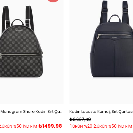
ÜRÜN
Cengiz Pakel Monogram Shore Kadın Sırt Çantası 7286P-Siyah
₺2.637,48
₺1499,98
2.ÜRÜN %50 İNDİRİM
1.ÜRÜN %20 2.ÜRÜN %50 İNDİRİM