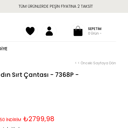
TÜM ÜRÜNLERDE PEŞİN FİYATINA 2 TAKSİT
SEPETIM
0
Ürün
DİYE
< < Önceki Sayfaya Dön
n Sırt Çantası - 7368P -
₺2799,98
50 İNDİRİM