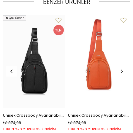
BENZER ÜRÜNLER
En Çok Satan
YENI
ÜRÜN
Unisex Crossbody Ayarlanabilir Geniş Askılı ve Çok Fonksiyonlu Organizer Çanta – 7208 - Siyah
Unisex Crossbody Ayarlanabilir Geniş Askılı ve Çok Fonksiyonlu Organizer Çanta – 7208 - Kiremit
₺1.874,98
₺1.874,98
1.ÜRÜN %20 2.ÜRÜN %50 İNDİRİM
1.ÜRÜN %20 2.ÜRÜN %50 İNDİRİM