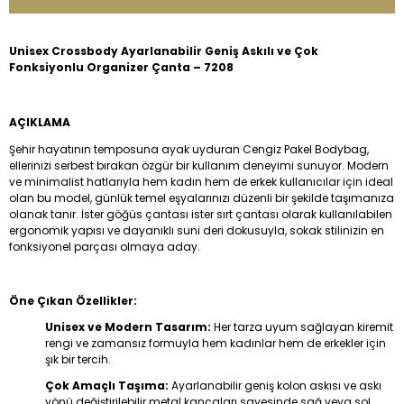
Unisex Crossbody Ayarlanabilir Geniş Askılı ve Çok
Fonksiyonlu Organizer Çanta – 7208
AÇIKLAMA
Şehir hayatının temposuna ayak uyduran Cengiz Pakel Bodybag,
ellerinizi serbest bırakan özgür bir kullanım deneyimi sunuyor. Modern
ve minimalist hatlarıyla hem kadın hem de erkek kullanıcılar için ideal
olan bu model, günlük temel eşyalarınızı düzenli bir şekilde taşımanıza
olanak tanır. İster göğüs çantası ister sırt çantası olarak kullanılabilen
ergonomik yapısı ve dayanıklı suni deri dokusuyla, sokak stilinizin en
fonksiyonel parçası olmaya aday.
Öne Çıkan Özellikler:
Unisex ve Modern Tasarım:
Her tarza uyum sağlayan kiremit
rengi ve zamansız formuyla hem kadınlar hem de erkekler için
şık bir tercih.
Çok Amaçlı Taşıma:
Ayarlanabilir geniş kolon askısı ve askı
yönü değiştirilebilir metal kancaları sayesinde sağ veya sol