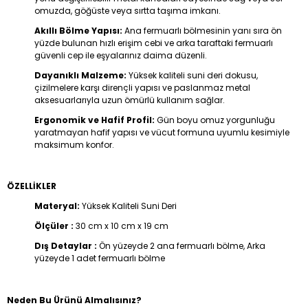
omuzda, göğüste veya sırtta taşıma imkanı.
Akıllı Bölme Yapısı:
Ana fermuarlı bölmesinin yanı sıra ön
yüzde bulunan hızlı erişim cebi ve arka taraftaki fermuarlı
güvenli cep ile eşyalarınız daima düzenli.
Dayanıklı Malzeme:
Yüksek kaliteli suni deri dokusu,
çizilmelere karşı dirençli yapısı ve paslanmaz metal
aksesuarlarıyla uzun ömürlü kullanım sağlar.
Ergonomik ve Hafif Profil:
Gün boyu omuz yorgunluğu
yaratmayan hafif yapısı ve vücut formuna uyumlu kesimiyle
maksimum konfor.
ÖZELLİKLER
Materyal:
Yüksek Kaliteli Suni Deri
Ölçüler :
30 cm x 10 cm x 19 cm
Dış Detaylar :
Ön yüzeyde
2 ana fermuarlı bölme, Arka
yüzeyde 1 adet fermuarlı bölme
Neden Bu Ürünü Almalısınız?