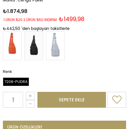
Marka
:
Cengiz Pakel
₺1.874,98
₺1499,98
1.ÜRÜN %20 2.ÜRÜN %50 İNDİRİM
₺442,50
'den başlayan taksitlerle
Renk
7208-PUDRA
ÜRÜN ÖZELLIKLERI