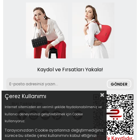
Kaydol ve Fırsatları Yakala!
GÖNDER
Çerez Kullanımı
Bizi Takip Edin
İnternet sitemizden en verimli şekilde faydalanabilmeniz ve
kullanıcı deneyiminizi geliştirebilmek için Cookie
kullanıyoruz.
Tarayıcınızdan Cookie ayarlarınızı değiştirmediğiniz
sürece bu sitede çerez kullanımını kabul ettiğinizi