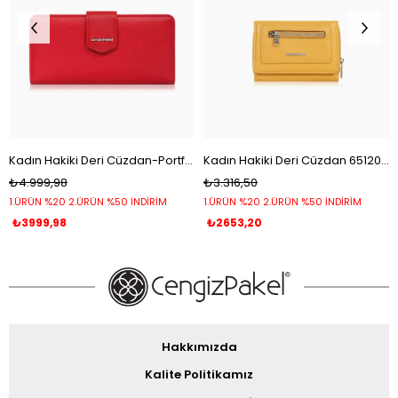
Kadın Hakiki Deri Cüzdan-Portföy 65104-Kırmızı
Kadın Hakiki Deri Cüzdan 65120-Hardal
₺4.999,98
₺3.316,50
1.ÜRÜN %20 2.ÜRÜN %50 İNDİRİM
1.ÜRÜN %20 2.ÜRÜN %50 İNDİRİM
₺3999,98
₺2653,20
Hakkımızda
Kalite Politikamız