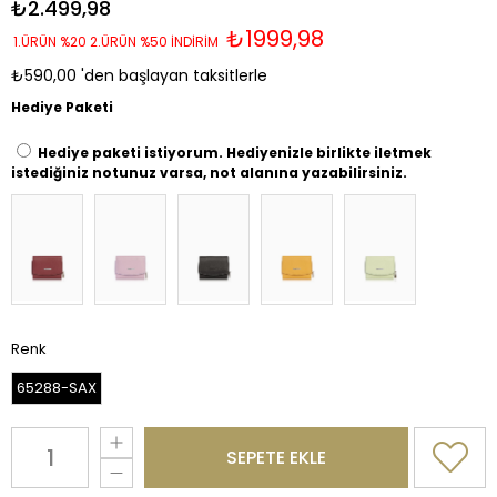
₺2.499,98
₺1999,98
1.ÜRÜN %20 2.ÜRÜN %50 İNDİRİM
₺590,00
'den başlayan taksitlerle
Hediye Paketi
Hediye paketi istiyorum. Hediyenizle birlikte iletmek
istediğiniz notunuz varsa, not alanına yazabilirsiniz.
Renk
65288-SAX