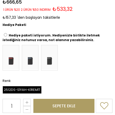
₺666,65
₺533,32
1.ÜRÜN %20 2.ÜRÜN %50 İNDİRİM
₺157,33
'den başlayan taksitlerle
Hediye Paketi
Hediye paketi istiyorum. Hediyenizle birlikte iletmek
istediğiniz notunuz varsa, not alanına yazabilirsiniz.
Renk
2512DS-SİYAH-KİREMİT