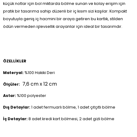
küçük notlar için bol miktarda bölme sunan ve kolay erişim için
pratik bir tasarıma sahip düzenli bir iç kısım sizi kaşılar. Kompakt
boyutuyla geniş iç hacmini bir araya getiren bu kartlık, stilden
ödün vermeden işlevsellik arayanlar için ideal bir tasarımdır.
ÖZELLİKLER
Materyal:
%100 Hakiki Deri
7,6 cm x 12 cm
Ölçüler:
Astar:
%100 polyester
Dış Detaylar:
1 adet fermuarlı bölme, 1 adet çıtçıtlı bölme
İç Detaylar:
8 adet kredi kart bölmesi, 2 adet gizli bölme