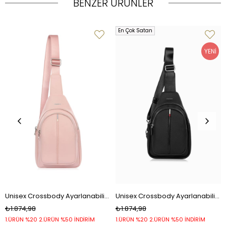
BENZER ÜRÜNLER
En Çok Satan
YENI
ÜRÜN
Unisex Crossbody Ayarlanabilir Geniş Askılı ve Çok Fonksiyonlu Organizer Çanta – 7208 - Pudra
Unisex Crossbody Ayarlanabilir Geniş Askılı ve Çok Fonksiyonlu Organizer Çanta – 7208 - Siyah
₺1.874,98
₺1.874,98
1.ÜRÜN %20 2.ÜRÜN %50 İNDİRİM
1.ÜRÜN %20 2.ÜRÜN %50 İNDİRİM