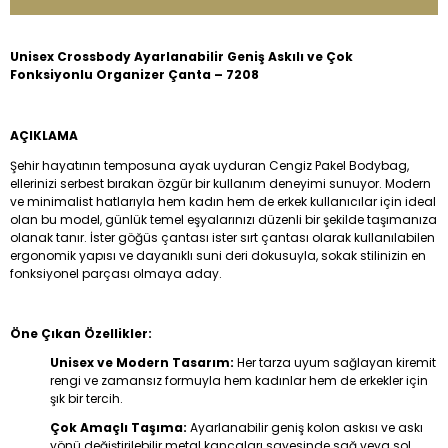
Unisex Crossbody Ayarlanabilir Geniş Askılı ve Çok
Fonksiyonlu Organizer Çanta – 7208
AÇIKLAMA
Şehir hayatının temposuna ayak uyduran Cengiz Pakel Bodybag,
ellerinizi serbest bırakan özgür bir kullanım deneyimi sunuyor. Modern
ve minimalist hatlarıyla hem kadın hem de erkek kullanıcılar için ideal
olan bu model, günlük temel eşyalarınızı düzenli bir şekilde taşımanıza
olanak tanır. İster göğüs çantası ister sırt çantası olarak kullanılabilen
ergonomik yapısı ve dayanıklı suni deri dokusuyla, sokak stilinizin en
fonksiyonel parçası olmaya aday.
Öne Çıkan Özellikler:
Unisex ve Modern Tasarım:
Her tarza uyum sağlayan kiremit
rengi ve zamansız formuyla hem kadınlar hem de erkekler için
şık bir tercih.
Çok Amaçlı Taşıma:
Ayarlanabilir geniş kolon askısı ve askı
yönü değiştirilebilir metal kancaları sayesinde sağ veya sol