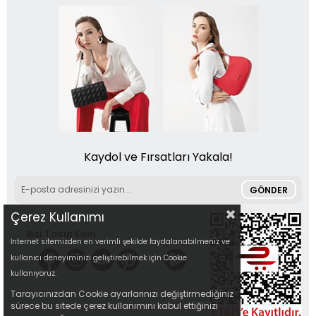
Kaydol ve Fırsatları Yakala!
GÖNDER
Çerez Kullanımı
Bizi Takip Edin
İnternet sitemizden en verimli şekilde faydalanabilmeniz ve
kullanıcı deneyiminizi geliştirebilmek için Cookie
kullanıyoruz.
Tarayıcınızdan Cookie ayarlarınızı değiştirmediğiniz
sürece bu sitede çerez kullanımını kabul ettiğinizi