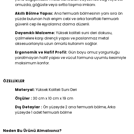
omuzda, göğüste veya sırtta taşıma imkanı.
Akıllı Bölme Yapısı:
Ana fermuarlı bölmesinin yanı sıra ön
yüzde bulunan hızlı erişim cebi ve arka taraftaki fermuarlı
güvenli cep ile eşyalarınız daima düzenli.
Dayanıklı Malzeme:
Yüksek kaliteli suni deri dokusu,
çizilmelere karşı dirençli yapısı ve paslanmaz metal
aksesuarlarıyla uzun ömürlü kullanım sağlar.
Ergonomik ve Hafif Profil:
Gün boyu omuz yorgunluğu
yaratmayan hafif yapısı ve vücut formuna uyumlu kesimiyle
maksimum konfor.
ÖZELLİKLER
Materyal:
Yüksek Kaliteli Suni Deri
Ölçüler :
30 cm x 10 cm x 19 cm
Dış Detaylar :
Ön yüzeyde
2 ana fermuarlı bölme, Arka
yüzeyde 1 adet fermuarlı bölme
Neden Bu Ürünü Almalısınız?