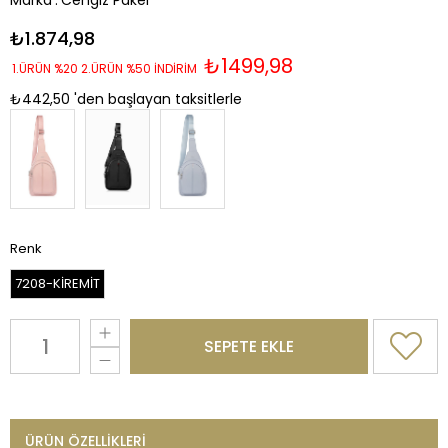
Marka
:
Cengiz Pakel
₺1.874,98
₺1499,98
1.ÜRÜN %20 2.ÜRÜN %50 İNDİRİM
₺442,50
'den başlayan taksitlerle
Renk
7208-KİREMİT
ÜRÜN ÖZELLIKLERI