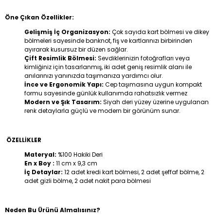
Öne Çıkan Özellikler:
Gelişmiş İç Organizasyon:
Çok sayıda kart bölmesi ve dikey
bölmeleri sayesinde banknot, fiş ve kartlarınızı birbirinden
ayırarak kusursuz bir düzen sağlar.
Çift Resimlik Bölmesi:
Sevdiklerinizin fotoğrafları veya
kimliğiniz için tasarlanmış, iki adet geniş resimlik alanı ile
anılarınızı yanınızda taşımanıza yardımcı olur.
İnce ve Ergonomik Yapı:
Cep taşımasına uygun kompakt
formu sayesinde günlük kullanımda rahatsızlık vermez
Modern ve Şık Tasarım:
Siyah deri yüzey üzerine uygulanan
renk detaylarla güçlü ve modern bir görünüm sunar.
ÖZELLİKLER
Materyal:
%100 Hakiki Deri
En x Boy :
11 cm x 9,3 cm
İç Detaylar:
12 adet kredi kart bölmesi, 2 adet şeffaf bölme, 2
adet gizli bölme, 2 adet nakit para bölmesi
Neden Bu Ürünü Almalısınız?