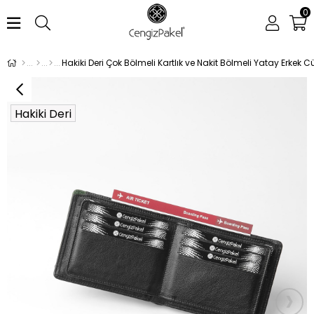
0
Hakiki Deri
›