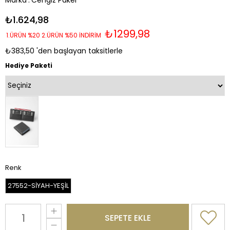
Marka
:
Cengiz Pakel
₺1.624,98
₺1299,98
1.ÜRÜN %20 2.ÜRÜN %50 İNDİRİM
₺383,50
'den başlayan taksitlerle
Hediye Paketi
Renk
27552-SİYAH-YEŞİL