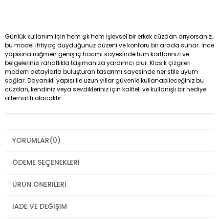
Günlük kullanım için hem şık hem işlevsel bir erkek cüzdan arıyorsanız,
bu model ihtiyaç duyduğunuz düzeni ve konforu bir arada sunar. İnce
yapısına rağmen geniş iç hacmi sayesinde tüm kartlarınızı ve
belgelerinizi rahatlıkla taşımanıza yardımcı olur. Klasik çizgileri
modern detaylarla buluşturan tasarımı sayesinde her stile uyum
sağlar. Dayanıklı yapısı ile uzun yıllar güvenle kullanabileceğiniz bu
cüzdan, kendiniz veya sevdikleriniz için kaliteli ve kullanışlı bir hediye
alternatifi olacaktır.
YORUMLAR
(0)
ÖDEME SEÇENEKLERI
ÜRÜN ÖNERILERI
İADE VE DEĞIŞIM