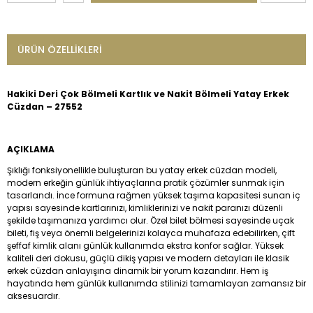
ÜRÜN ÖZELLIKLERI
Hakiki Deri Çok Bölmeli Kartlık ve Nakit Bölmeli Yatay Erkek
Cüzdan – 27552
AÇIKLAMA
Şıklığı fonksiyonellikle buluşturan bu yatay erkek cüzdan modeli,
modern erkeğin günlük ihtiyaçlarına pratik çözümler sunmak için
tasarlandı. İnce formuna rağmen yüksek taşıma kapasitesi sunan iç
yapısı sayesinde kartlarınızı, kimliklerinizi ve nakit paranızı düzenli
şekilde taşımanıza yardımcı olur. Özel bilet bölmesi sayesinde uçak
bileti, fiş veya önemli belgelerinizi kolayca muhafaza edebilirken, çift
şeffaf kimlik alanı günlük kullanımda ekstra konfor sağlar. Yüksek
kaliteli deri dokusu, güçlü dikiş yapısı ve modern detayları ile klasik
erkek cüzdan anlayışına dinamik bir yorum kazandırır. Hem iş
hayatında hem günlük kullanımda stilinizi tamamlayan zamansız bir
aksesuardır.