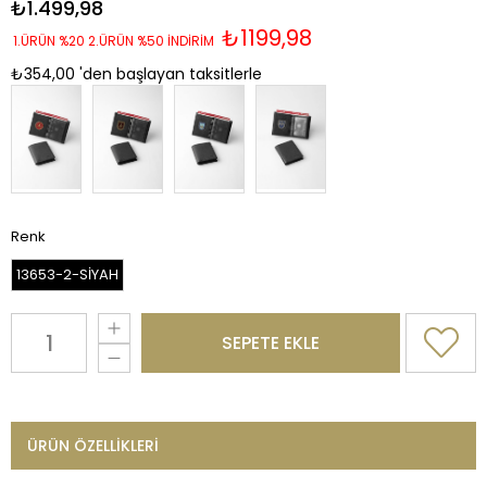
₺1.499,98
₺1199,98
1.ÜRÜN %20 2.ÜRÜN %50 İNDİRİM
₺354,00
'den başlayan taksitlerle
Renk
13653-2-SİYAH
ÜRÜN ÖZELLIKLERI