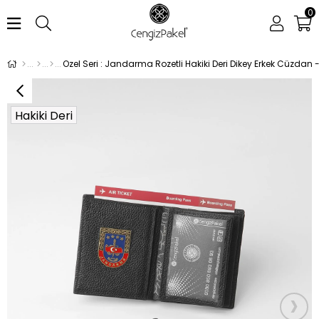
0
Hakiki Deri
›