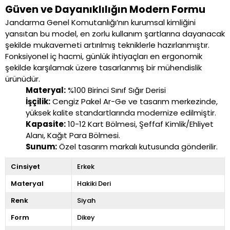
Güven ve Dayanıklılığın Modern Formu
Jandarma Genel Komutanlığı’nın kurumsal kimliğini
yansıtan bu model, en zorlu kullanım şartlarına dayanacak
şekilde mukavemeti artırılmış tekniklerle hazırlanmıştır.
Fonksiyonel iç hacmi, günlük ihtiyaçları en ergonomik
şekilde karşılamak üzere tasarlanmış bir mühendislik
ürünüdür.
Materyal:
%100 Birinci Sınıf Sığır Derisi
İşçilik:
Cengiz Pakel Ar-Ge ve tasarım merkezinde,
yüksek kalite standartlarında modernize edilmiştir.
Kapasite:
10-12 Kart Bölmesi, Şeffaf Kimlik/Ehliyet
Alanı, Kağıt Para Bölmesi.
Sunum:
Özel tasarım markalı kutusunda gönderilir.
Cinsiyet
Erkek
Materyal
Hakiki Deri
Renk
Siyah
Form
Dikey