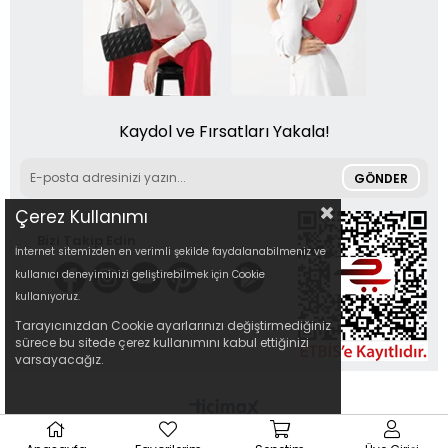
Kaydol ve Fırsatları Yakala!
GÖNDER
Çerez Kullanımı
Bizi Takip Edin
İnternet sitemizden en verimli şekilde faydalanabilmeniz ve
kullanıcı deneyiminizi geliştirebilmek için Cookie
kullanıyoruz.
Tarayıcınızdan Cookie ayarlarınızı değiştirmediğiniz
sürece bu sitede çerez kullanımını kabul ettiğinizi
varsayacağız.