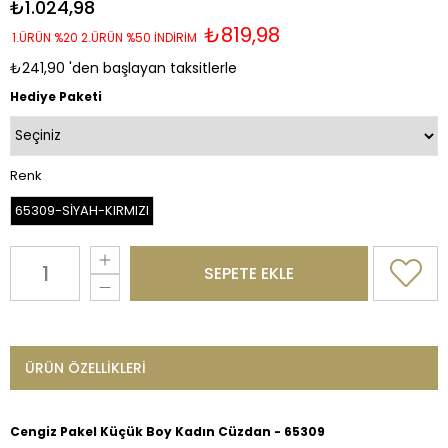
₺1.024,98
₺819,98
1.ÜRÜN %20 2.ÜRÜN %50 İNDİRİM
₺241,90
'den başlayan taksitlerle
Hediye Paketi
Renk
65309-SİYAH-KIRMIZI
ÜRÜN ÖZELLIKLERI
Cengiz Pakel Küçük Boy Kadın Cüzdan - 65309