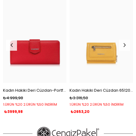
Kadın Hakiki Deri Cüzdan-Portföy 65104-Kırmızı
Kadın Hakiki Deri Cüzdan 65120-Hardal
₺4.999,98
₺3.316,50
1.ÜRÜN %20 2.ÜRÜN %50 İNDİRİM
1.ÜRÜN %20 2.ÜRÜN %50 İNDİRİM
₺3999,98
₺2653,20