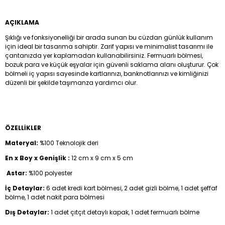
AÇIKLAMA
Şıklığı ve fonksiyonelliği bir arada sunan bu cüzdan günlük kullanım
için ideal bir tasarıma sahiptir. Zarif yapısı ve minimalist tasarımı ile
çantanızda yer kaplamadan kullanabilirsiniz. Fermuarlı bölmesi,
bozuk para ve küçük eşyalar için güvenli saklama alanı oluşturur. Çok
bölmeli iç yapısı sayesinde kartlarınızı, banknotlarınızı ve kimliğinizi
düzenli bir şekilde taşımanza yardımcı olur.
ÖZELLİKLER
Materyal:
%100 Teknolojik deri
En x Boy x Genişlik :
12 cm x 9 cm x 5 cm
Astar:
%100 polyester
İç Detaylar:
6 adet kredi kart bölmesi, 2 adet gizli bölme, 1 adet şeffaf
bölme, 1 adet nakit para bölmesi
Dış Detaylar:
1 adet çıtçıt detaylı kapak, 1 adet fermuarlı bölme