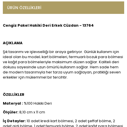
ÜRÜN ÖZELLIKLERI
Cengiz Pakel Hakiki Deri Erkek Cüzdan - 13764
AÇIKLAMA
Şık tasarımı ve işlevselliği bir araya getiriyor. Günlük kullanım için
ideal olan bu model; kart bölmeleri, fermuarlı bozuk para bölmesi
ve kağıt para bölmeleriyle maksimum düzen sağlar. Kaliteli deri
dokusu sayesinde uzun ömürlü kullanım sağlar. Hem sade hem
de modern tasarımıyla her tarza uyum sağlayan, pratikliği seven
erkekler için mükemmel bir tercihtir.
ÖZELLİKLER
Materyal :
%100 Hakiki Deri
Ölçüler:
8,10 cm x 11 cm
İç Detaylar:
10 adet kredi kart bölmesi, 2 adet şeffaf bölme, 2
adet gizli bölme, 1 adet femuarlı bölme, 2 adet kağıt para bölmesi