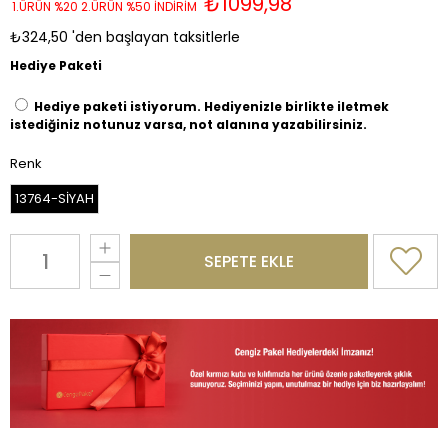
₺1099,98
1.ÜRÜN %20 2.ÜRÜN %50 İNDİRİM
₺324,50
'den başlayan taksitlerle
Hediye Paketi
Hediye paketi istiyorum. Hediyenizle birlikte iletmek
istediğiniz notunuz varsa, not alanına yazabilirsiniz.
Renk
13764-SİYAH