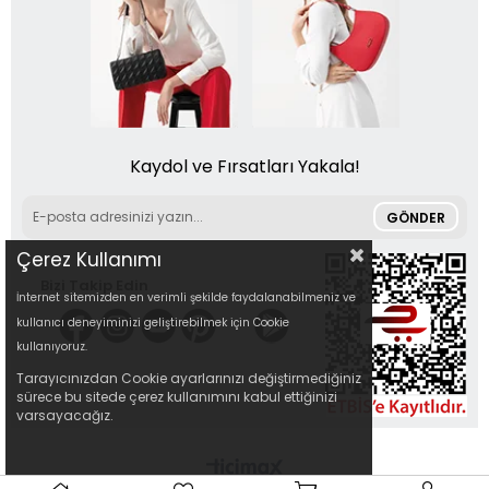
Kaydol ve Fırsatları Yakala!
GÖNDER
Çerez Kullanımı
Bizi Takip Edin
İnternet sitemizden en verimli şekilde faydalanabilmeniz ve
kullanıcı deneyiminizi geliştirebilmek için Cookie
kullanıyoruz.
Tarayıcınızdan Cookie ayarlarınızı değiştirmediğiniz
sürece bu sitede çerez kullanımını kabul ettiğinizi
varsayacağız.