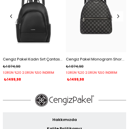
Cengiz Pakel Kadın Sırt Çantası - 7251L - Siyah
Cengiz Pakel Monogram Shore Kadın Sırt Çantası 7286P-Siyah
₺1.874,98
₺1.874,98
1.ÜRÜN %20 2.ÜRÜN %50 İNDİRİM
1.ÜRÜN %20 2.ÜRÜN %50 İNDİRİM
₺1499,98
₺1499,98
Hakkımızda
Kalite Politikamız