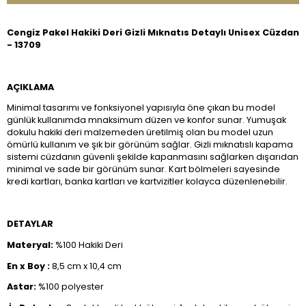
Cengiz Pakel Hakiki Deri Gizli Mıknatıs Detaylı Unisex Cüzdan
- 13709
AÇIKLAMA
Minimal tasarımı ve fonksiyonel yapısıyla öne çıkan bu model
günlük kullanımda mnaksimum düzen ve konfor sunar. Yumuşak
dokulu hakiki deri malzemeden üretilmiş olan bu model uzun
ömürlü kullanım ve şık bir görünüm sağlar. Gizli mıknatıslı kapama
sistemi cüzdanın güvenli şekilde kapanmasını sağlarken dışarıdan
minimal ve sade bir görünüm sunar. Kart bölmeleri sayesinde
kredi kartları, banka kartları ve kartvizitler kolayca düzenlenebilir.
DETAYLAR
Materyal:
%100 Hakiki Deri
En x Boy :
8,5 cm x 10,4 cm
Astar:
%100 polyester