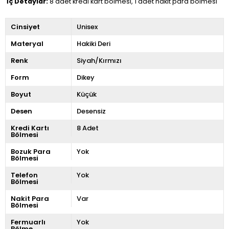
İç Detaylar:
8 adet kredi kart bölmesi, 1 adet nakit para bölmesi
Cinsiyet
Unisex
Materyal
Hakiki Deri
Renk
Siyah/Kırmızı
Form
Dikey
Boyut
Küçük
Desen
Desensiz
Kredi Kartı
8 Adet
Bölmesi
Bozuk Para
Yok
Bölmesi
Telefon
Yok
Bölmesi
Nakit Para
Var
Bölmesi
Fermuarlı
Yok
Bölme