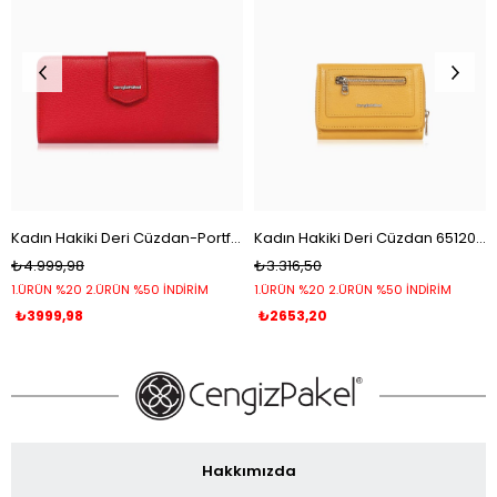
Kadın Hakiki Deri Cüzdan-Portföy 65104-Kırmızı
Kadın Hakiki Deri Cüzdan 65120-Hardal
₺4.999,98
₺3.316,50
1.ÜRÜN %20 2.ÜRÜN %50 İNDİRİM
1.ÜRÜN %20 2.ÜRÜN %50 İNDİRİM
₺3999,98
₺2653,20
Hakkımızda