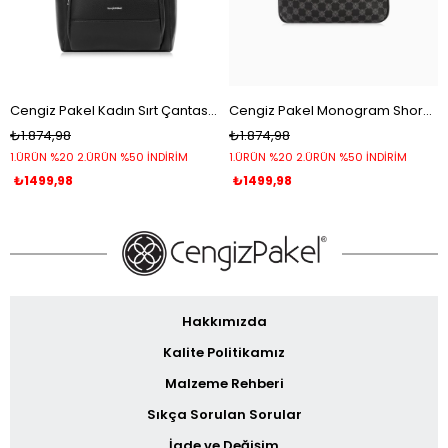
Cengiz Pakel Kadın Sırt Çantası - 7251L - Siyah
Cengiz Pakel Monogram Shore Kadın Sırt Çantası 7286P-Siyah
₺1.874,98
₺1.874,98
1.ÜRÜN %20 2.ÜRÜN %50 İNDİRİM
1.ÜRÜN %20 2.ÜRÜN %50 İNDİRİM
₺1499,98
₺1499,98
Hakkımızda
Kalite Politikamız
Malzeme Rehberi
Sıkça Sorulan Sorular
İade ve Değişim