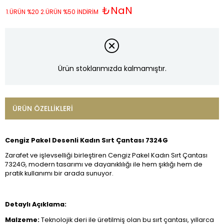
₺NaN
1.ÜRÜN %20 2.ÜRÜN %50 İNDİRİM
Ürün stoklarımızda kalmamıştır.
ÜRÜN ÖZELLIKLERI
Cengiz Pakel Desenli Kadın Sırt Çantası 7324G
Zarafet ve işlevselliği birleştiren Cengiz Pakel Kadın Sırt Çantası
7324G, modern tasarımı ve dayanıklılığı ile hem şıklığı hem de
pratik kullanımı bir arada sunuyor.
Detaylı Açıklama:
Malzeme:
Teknolojik deri ile üretilmiş olan bu sırt çantası, yıllarca