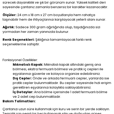
sürecek dayanıklılık ve şık bir görünüm sunar. Yüksek kaliteli deri
sayesinde çantanız zamanla benzersiz bir karakter kazanacaktır.
Ölçüler:
24 cm x 18 cm x 27 cm boyutlarıyla hem rahatça
taşınabilir hem de ihtiyaçlarınızı karşılayacak yeterli alanı sunar.
Ağırlık:
Sadece 300 gram ağırlığında olup, taşıdığınızda sizi
yormadan her zaman yanınızda bulunur.
Renk Seçenekleri:
Şıklığınızı tamamlayacak farklı renk
seçeneklerine sahiptir.
Fonksiyonel Özellikler:
Mıknatıslı Kapak:
Mıknatıslı kapak altındaki geniş ana
bölmesi, ekstra fermuarlı bölmesi ve pratik iç cepleri ile
eşyalarınızı güvenle ve kolayca organize edebilirsiniz.
Dış Cepler:
Önde ve arkada fermuarlı cepler, yanlarda ise
pratik cepler bulunmaktadır. Bu cepler sayesinde hızlı erişim
gerektiren eşyalarınızı kolaylıkla saklayabilirsiniz.
İç Detaylar:
Ana bölme içerisinde 1 adet fermuarlı bölme
ve 2 adet cep bulunmaktadır.
Bakım Talimatları:
Çantanızı uzun süre kullanmak için kuru ve serin bir yerde saklayın.
Temizlik için nemli bir bez kullanarak silin ve doğrudan güneş