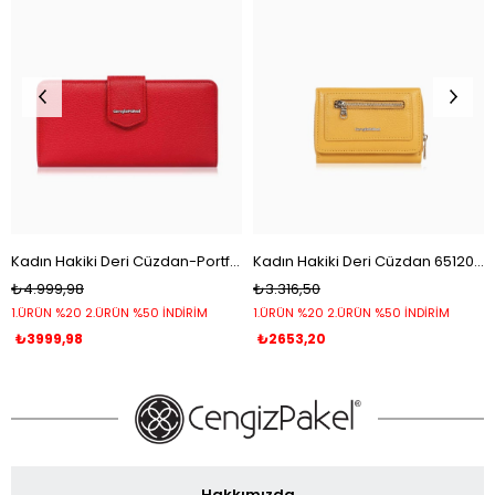
Kadın Hakiki Deri Cüzdan-Portföy 65104-Kırmızı
Kadın Hakiki Deri Cüzdan 65120-Hardal
₺4.999,98
₺3.316,50
1.ÜRÜN %20 2.ÜRÜN %50 İNDİRİM
1.ÜRÜN %20 2.ÜRÜN %50 İNDİRİM
₺3999,98
₺2653,20
Hakkımızda