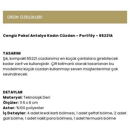
ÜRÜN ÖZELLIKLERI
Cengiz Pakel Antalya Kadın Cüzdan - Portföy - 65221A
TASARIM
Şık, kompakt 65221 cüzdanımız en küçük çantalara girebilecek
kadar zarif ve kullanışlıdır. Çift katmanlı olarak tasarlanan bu
modelimiz küçük cüzdan kullanmayı seven müşterilerimizi çok
sevindirecek.
DETAYLAR
Materyal:
Teknolojik Deri
Ölçüler:
11.5 x 9 cm
Astar:
%100 polyester
İç Detaylar:
4 adet kredi kartı bölmesi, 1 adet şeffaf bölme, 2 adet
gizli bölme, 1 adet nakit para bölmesi, 1 adet fermuarlı bölme