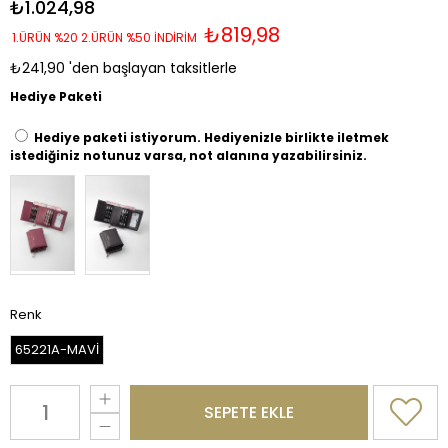
₺1.024,98
₺819,98
1.ÜRÜN %20 2.ÜRÜN %50 İNDİRİM
₺241,90
'den başlayan taksitlerle
Hediye Paketi
Hediye paketi istiyorum. Hediyenizle birlikte iletmek
istediğiniz notunuz varsa, not alanına yazabilirsiniz.
Renk
65221A-MAVİ